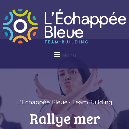
Rallye mer
Menu
L’Echappée Bleue • TeamBuilding
Rallye mer